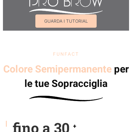
GUARDA I TUTORIAL
FUNFACT
Colore Semipermanente
per
le tue Sopracciglia
fino a
30
+